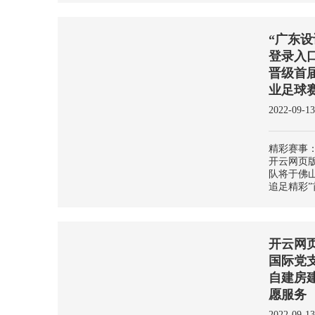
“广东设
登录入口
晋级首
业足球
2022-09-13
精彩赛事：2
开云网页版
队将于佛
追足精彩
球赛佛山
开云网页
国际党
自建房
愿服务
2022-09-13