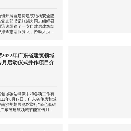
沥镇开展自建房建筑结构安全隐
在党支部书记张赐力同志组织召
司迅速组建了一支自建房建筑结
患排查志愿服务队，协助大沥镇
利办公室开展相关排查工作，提
术咨询服务
2022年广东省建筑领域
传月启动仪式并作项目介
筑领域碳达峰碳中和各项工作有
022年6月17日，广东省住房和城
在南沙规划展览馆举行“绿色低碳
”广东省建筑领域节能宣传月启
省政府分管领导和住建厅主要领
动。