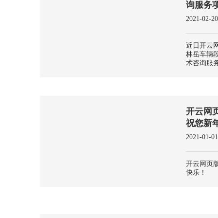
询服务
2021-02-20
近日开云网
林岳车辆
术咨询服
开云网页
祝您新
2021-01-01
开云网页版
快乐！