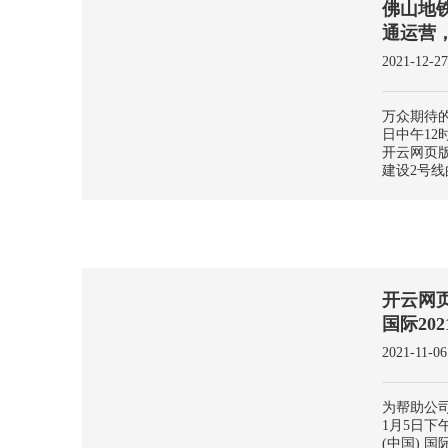
佛山地
通运营
2021-12-27
万众期待的
日中午12
开云网页版
建设2号
赐力及一
活动。
开云网页
国际20
2021-11-06
为帮助公
1月5日下
(中国) 