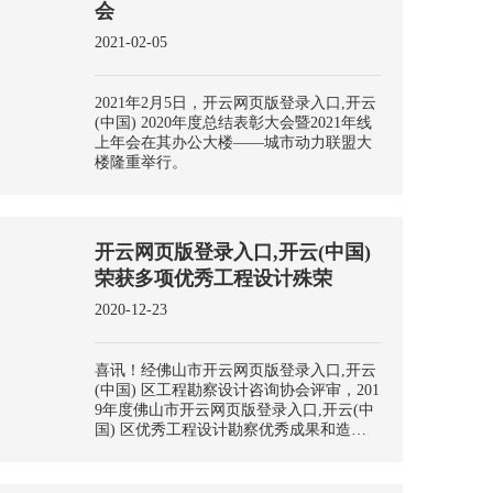
会
2021-02-05
2021年2月5日，开云网页版登录入口,开云
(中国) 2020年度总结表彰大会暨2021年线
上年会在其办公大楼——城市动力联盟大
楼隆重举行。
开云网页版登录入口,开云(中国)
荣获多项优秀工程设计殊荣
2020-12-23
喜讯！经佛山市开云网页版登录入口,开云
(中国) 区工程勘察设计咨询协会评审，201
9年度佛山市开云网页版登录入口,开云(中
国) 区优秀工程设计勘察优秀成果和造价
优秀成果评选结果出炉。