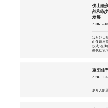
佛山最
然和谐
发展
2020-12-18
12月17
山住建与您
仪式”在
彰包括我
量安全、
和物业管
人。讲述
事，展现
重阳佳
筑行业发
2020-10-26
岁月无痕