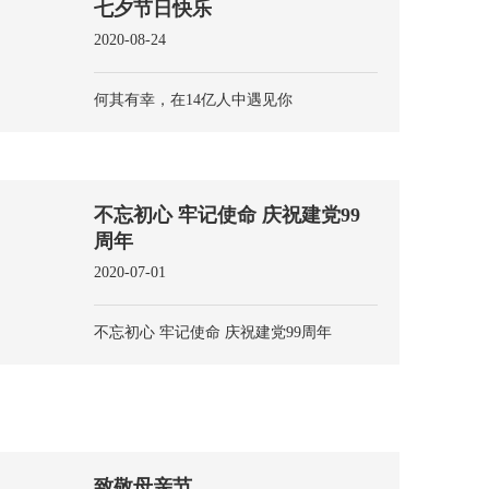
七夕节日快乐
2020-08-24
何其有幸，在14亿人中遇见你
不忘初心 牢记使命 庆祝建党99
周年
2020-07-01
不忘初心 牢记使命 庆祝建党99周年
致敬母亲节