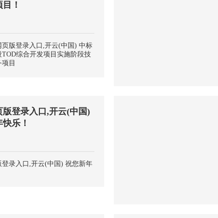
项目！
页版登录入口,开云(中国) 中标
段TOD综合开发项目实施阶段技
务项目
版登录入口,开云(中国)
年快乐！
登录入口,开云(中国) 祝您新年