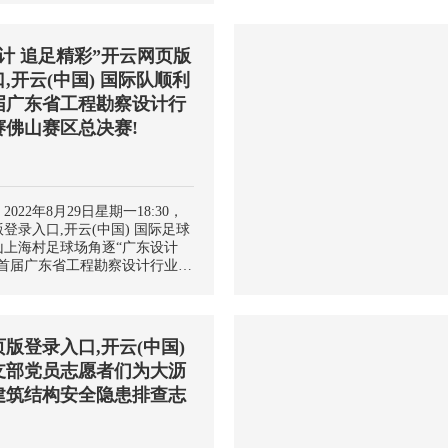
计 追足精彩”开云网页版
,开云(中国) 国际队顺利
届广东省工程勘察设计行
赛佛山赛区总决赛!
022年8月29日星期一18:30，
登录入口,开云(中国) 国际足球
山上海村足球场角逐“广东设计
”首届广东省工程勘察设计行业足
赛区赛事冠亚军！
版登录入口,开云(中国)
支部党员志愿者们为大沥
建筑结构安全隐患排查志