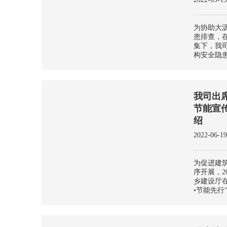
为协助大
患排查，
集下，我
构安全隐
城建和水
供无偿技
我司出席
节能宣
绍
2022-06-19
为促进建
序开展，2
乡建设厅
•节能先行
动仪式。
导出席活