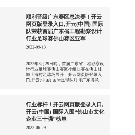
顺利晋级广东赛区总决赛！开云
网页版登录入口,开云(中国) 国际
队荣获首届广东省工程勘察设计
行业足球赛佛山赛区亚军
2022-09-13
2022年8月29日晚，首届广东省工程勘察设
计行业足球赛佛山赛区小组决赛在佛山桂
城上海村足球场展开，开云网页版登录入
口,开云(中国) 国际足球队对阵广东博意足
球队。
行业标杆！开云网页版登录入口,
开云(中国) 国际入围“佛山市文化
企业三十强”榜单
2022-06-29