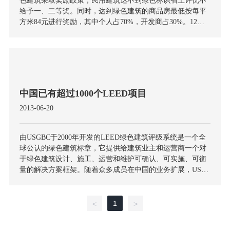
色建筑采取奖励政策，民用建筑达不到绿色标识省上评优不
给予一、二等奖。同时，达到绿色建筑的商品房最低按每平
方米84元进行奖励，其中个人占70%，开发商占30%。12月5-
6日，2012中国制冷空调工程节能减排新技术研讨会在西安召
开，陕西省与来自清华大学、国家发改委以及全国30多个省
市的建筑节能专家学者共同探讨未来城镇化进程中的“建筑绿
色革命”
中国已有超过1000个LEED项目
2013-06-20
由USGBC于2000年开发的LEED绿色建筑评级系统是一个全
球公认的绿色建筑标章，它提供给建筑业主和运营商一个对
于绿色建筑设计、施工、运营和维护可确认、可实施、可衡
量的解决方案框架。随着众多成员在中国的业务扩展，USG
BC高层领导代表团来到上海，开展一系列工作，与驻中国的
跨国企业、LEED专业人士及当地的绿色建筑专家一起探讨
中国绿色建筑的未来。“USGBC在为全社会提供全球一致的
1
<
>
绿色建筑评级系统