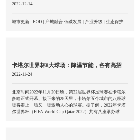
2022-12-14
城市更新 | EOD | 产城融合 低碳发展 | 产业升级 | 生态保护
卡塔尔世界杯8大球场：降温节能，各有高招
2022-11-24
北京时间2022年11月20日晚，第22届世界杯足球赛在卡塔尔
多哈正式开幕。接下来的28天里，卡塔尔五个城市的八座球
场将奉上一场又一场激动人心的球赛。据了解，2022年卡塔
尔世界杯（FIFA World Cup Qatar 2022）共有八座承办球
场，分别是海湾球场、哈里法国际体育场、贾努布球场、艾
哈迈德·本·阿里球场、阿图玛玛球场、教育城球场、974球
场、卢塞尔球场。据外媒报道，此次卡塔尔世界杯的最大挑
战是，高质量完成体育场馆建设，并确保这次体育赛事成为