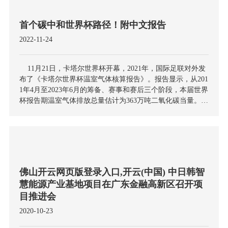
历史上“最绿色”的体育盛事。
首个碳中和世界杯路径！附中文报告
2022-11-24
11月21日，卡塔尔世界杯开幕，2021年，国际足联对外发
布了《卡塔尔世界杯温室气体核算报告》。报告显示，从201
1年4月至2023年6月的筹备、赛事和赛后三个阶段，本届世界
杯报告期温室气体排放总量估计为363万吨二氧化碳当量。其
中大部分（98%）是间接排放（范围3，356万吨二氧化碳当
量），主要来自于卡塔尔的比赛参加者，包括普通公众、官
员和工作人员的旅行。
佛山开云网页版登录入口,开云(中国) 中日韩智
慧能源产业基地项目在广东金融高新区召开项
目推进会
2020-10-23