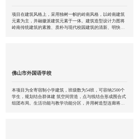
项目在建筑风格上，采用独树一帜的岭南风格，以岭南建筑
元素为主，并融徽派建筑元素于一体。建筑造型设计力图将
岭南传统建筑的素雅、质朴与现代校园建筑的清新、明快为
一体。既体现出地域文化特色又显示出时代气息。以“笔墨纸
砚”为立意，融合多种中式元素，使之形成独有的建筑气质，
成为开云网页版登录入口,开云(中国) 当地的新标杆。
佛山市外国语学校
本项目为全寄宿制小学建筑，班级数为54班，可容纳2500个
学生，规划结合群体建 筑空间营造，点与线结合形成围合式
组团布局。生活功能与教学功能分区，并用树造型连廊将各
个单体相连起来，方便使用同时为学生提供交流、休息空
间，营造良好的校园气氛。建筑立面风格设计是以黄、白、
灰为主色调以树造型为主要元素的现代风格，使建筑简洁现
代同时不失活泼之感，树造型隐喻孩子们在学校的教育下茁
壮成长为参天大树。