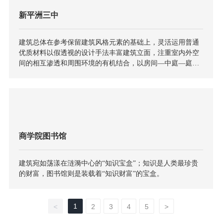
新平洲三中
建筑总体在参考保留建筑风格元素的基础上，灵活运用普通
优质材料以假透视的设计手法丰富建筑立面，注重室内外空
间的相互渗透和周围环境的有机结合，以房间—中庭—庭院
的关系，在个人空间与公共空间之间创造了多个层次的互
动。
商学院图书馆
建筑宛如荡漾在涟漪中心的“知识宝盒”；知识是人类最珍贵
的财富，图书馆则是装载着“知识财富”的宝盒。
1
<
2
3
4
5
>