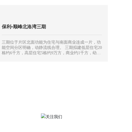
保利•顺峰北洛湾三期
三期位于片区北面功能为住宅与南面商业连成一片，功
能空间分区明确，动静流线合理。 三期拟建低层住宅20
栋约6千方，高层住宅5栋约9万方，商业约1千方，幼儿
园3班1处，社区配套用房约2500方。
方式
关注我们
式
言