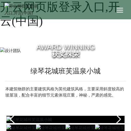
开云网页版登录入口,开
云(中国)
AWARD WINNING
获奖殊荣
绿琴花城班芙温泉小城
本建筑物群的主要建筑风格为英伦建筑风格，主要采用斜度较高的
坡屋顶，配合丰富的细节元素体现庄重，神秘，严肃的感觉。