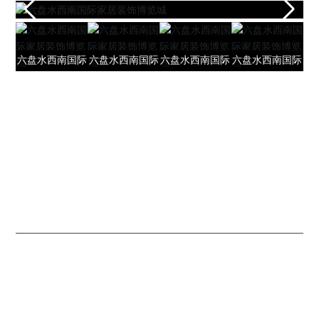
六盘水西南国际
六盘水西南国际
六盘水西南国际
六盘水西南国际
六
家居装饰博览城
家居装饰博览城
家居装饰博览城
家居装饰博览城
家
企业简介
作品展示
新闻动态
联系方式
营业执照