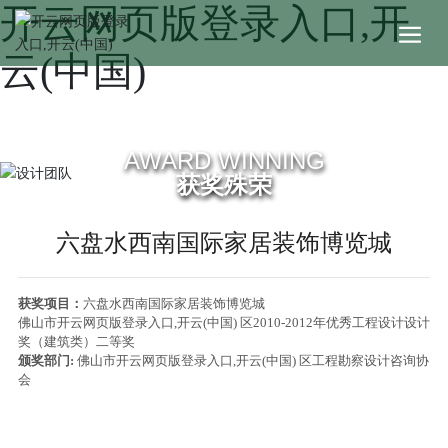
开云网页版登录入口,开
云(中国)
AWARD WINNING
获奖殊荣
六盘水西南国际家居装饰博览城
获奖项目：
六盘水西南国际家居装饰博览城
佛山市开云网页版登录入口,开云(中国) 区2010-2012年优秀工程设计设计
奖（建筑类）二等奖
颁奖部门:
佛山市开云网页版登录入口,开云(中国) 区工程勘察设计咨询协
会