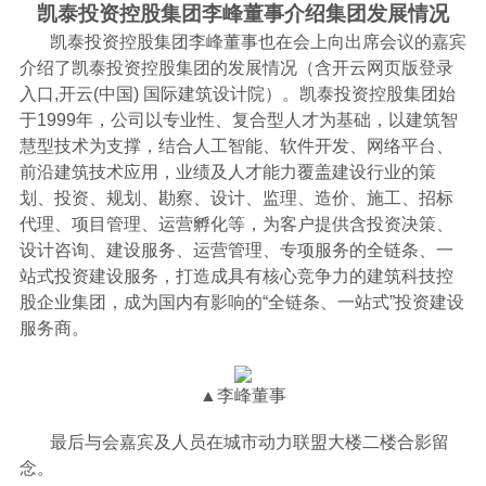
凯泰投资控股集团李峰董事介绍集团发展情况
凯泰投资控股集团李峰董事也在会上向出席会议的嘉宾
介绍了凯泰投资控股集团的发展情况（含开云网页版登录
入口,开云(中国) 国际建筑设计院）。凯泰投资控股集团始
于1999年，公司以专业性、复合型人才为基础，以建筑智
慧型技术为支撑，结合人工智能、软件开发、网络平台、
前沿建筑技术应用，业绩及人才能力覆盖建设行业的策
划、投资、规划、勘察、设计、监理、造价、施工、招标
代理、项目管理、运营孵化等，为客户提供含投资决策、
设计咨询、建设服务、运营管理、专项服务的全链条、一
站式投资建设服务，打造成具有核心竞争力的建筑科技控
股企业集团，成为国内有影响的“全链条、一站式”投资建设
服务商。
▲李峰董事
最后与会嘉宾及人员在城市动力联盟大楼二楼合影留
念。