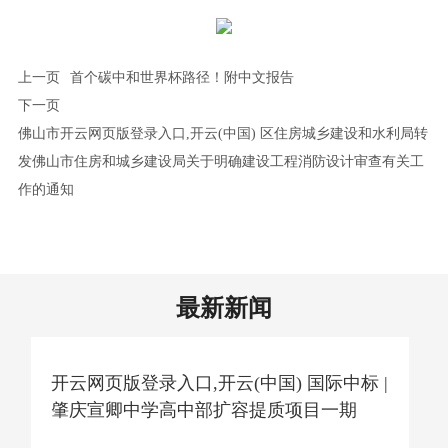
上一页
首个碳中和世界杯路径！附中文报告
下一页
佛山市开云网页版登录入口,开云(中国) 区住房城乡建设和水利局转
发佛山市住房和城乡建设局关于明确建设工程消防设计审查有关工
作的通知
最新新闻
开云网页版登录入口,开云(中国) 国际中标 |
肇庆宣卿中学高中部扩容提质项目一期