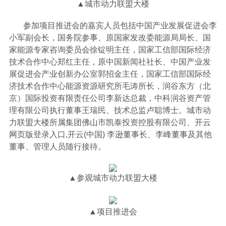
▲城市动力联盟大楼
参加项目推进会的嘉宾人员包括中国产业发展促进会李
小军副会长，国务院参事、原国家发改委能源局局长、国
家能源专家咨询委员会徐锭明主任，国家工信部国际经济
技术合作中心郑红主任，原中国新闻社社长、中国产业发
展促进会产业创新办公室郭招金主任，国家工信部国际经
济技术合作中心能源资源研究所毛涛所长，润谷东方（北
京）国际投资有限责任公司李新达总裁，中科润谷资产管
理有限公司执行董事王瑞民、技术总监卢聪博士。城市动
力联盟大楼所属集团佛山市凯泰投资控股有限公司、开云
网页版登录入口,开云(中国) 李逊董事长、李峰董事及其他
董事、管理人员随行接待。
▲参观城市动力联盟大楼
▲项目推进会