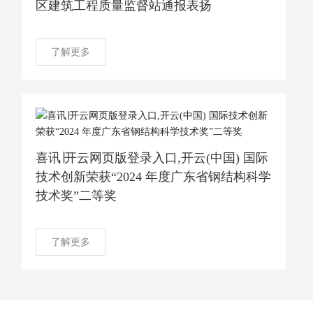
区建筑工程质量监督站通报表扬
了解更多
喜讯∣开云网页版登录入口,开云(中国) 国际
技术创新荣获“2024 年度广东省钢结构科学
技术奖”二等奖
了解更多