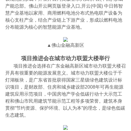
产能总部。佛山开云网页版登录入口,开云(中国) 中日韩智
慧产业基地以家用、商用燃料电池分布式热电联产设备为
核心支柱产业，结合产业链上下游产业，形成以燃料电池
分布能源为核心的智慧能源产业基地。
▲佛山金融高新区
项目推进会在城市动力联盟大楼举行
项目推进会选择在广东金融高新区城市动力联盟大楼召
开具有很重要的能源发展意义。城市动力联盟大楼位于千
灯湖板块，是广东省首批获得国家三星级绿色建筑设计标
识项目，是财政部、住房和城乡建设部2008年可再生能源
建筑应用示范项目，中国房地产学会低碳行动十大示范工
程和佛山市民用建筑节能示范工程等多项荣誉。建筑本身
贯彻“节约资源、保护环境、以人为本”的理念，是绿色低碳
生态建筑。