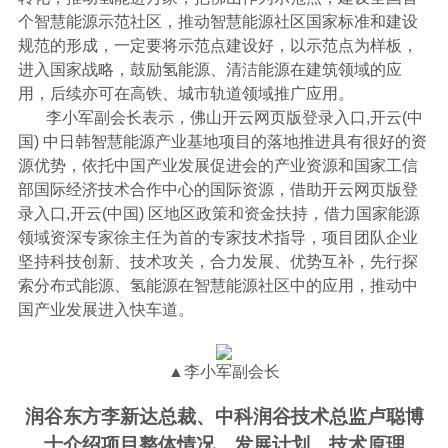
个智慧能源示范社区，推动智慧能源社区国家标准和建设
规范的形成，一定要将示范点建设好，以示范点为样板，
进入国家战略，鼓励氢能源、清洁能源在建筑领域的应
用，后续亦可在高铁、城市轨道领域推广应用。
李小军副会长表示，佛山开云网页版登录入口,开云(中
国) 中日韩智慧能源产业基地项目的落地推进具有很好的资
源优势，依托中国产业发展促进会的产业资源和国家工信
部国际经济技术合作中心的国际资源，借助开云网页版登
录入口,开云(中国) 区地区政策和资金扶持，借力国家能源
领域资深专家徐主任为首的专家技术指导，项目团队企业
坚持科技创新、技术攻关，合力发展、优势互补，先行探
索分布式能源、氢能源在智慧能源社区中的应用，推动中
国产业发展进入快车道。
▲李小军副会长
润谷东方李新达总裁、中科润谷技术总监卢聪博
士介绍项目整体情况、发展计划、技术原理