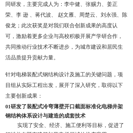
同研发，主要完成人为：李中健、张赐力、姜正
荣、李 逊 、蒋代波、 赵文雁、周楚云、刘永强、陈
俊龙；此次获奖是对我们联合创新成果的高度认
可，激励着更多企业与高校积极开展产学研合作，
共同推动行业技术不断进步，为城市建设和居民生
活品质提升贡献力量。
针对电梯装配式钢结构设计及施工的关键问题，项
目组从实际工程出发，展开了深入研究，取得以下
主要创新成果：
0
1
研发了装配式冷弯薄壁开口截面标准化电梯井架
钢结构体系设计与建造的成套技术
实现了安全、经济、施工便利等目标，促进了