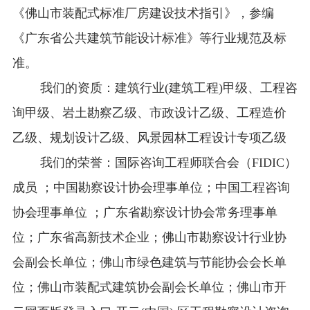
《佛山市装配式标准厂房建设技术指引》，参编
《广东省公共建筑节能设计标准》等行业规范及标
准。
我们的资质：建筑行业(建筑工程)甲级、工程咨
询甲级、岩土勘察乙级、市政设计乙级、工程造价
乙级、规划设计乙级、风景园林工程设计专项乙级
我们的荣誉：国际咨询工程师联合会（FIDIC）
成员 ；中国勘察设计协会理事单位；中国工程咨询
协会理事单位 ；广东省勘察设计协会常务理事单
位；广东省高新技术企业；佛山市勘察设计行业协
会副会长单位；佛山市绿色建筑与节能协会会长单
位；佛山市装配式建筑协会副会长单位；佛山市开