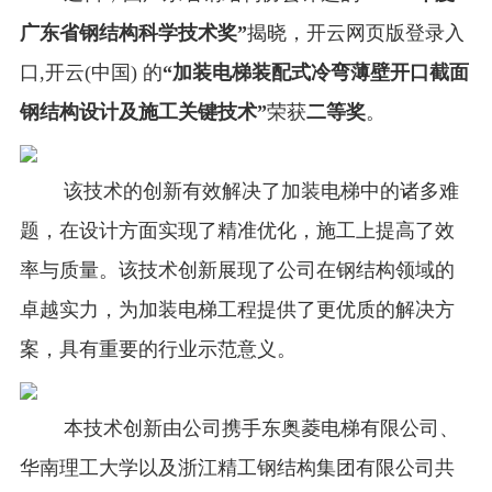
广东省钢结构科学技术奖”
揭晓，开云网页版登录入
口,开云(中国) 的
“加装电梯装配式冷弯薄壁开口截面
钢结构设计及施工关键技术”
荣获
二等奖
。
该技术的创新有效解决了加装电梯中的诸多难
题，在设计方面实现了精准优化，施工上提高了效
率与质量。该技术创新展现了公司在钢结构领域的
卓越实力，为加装电梯工程提供了更优质的解决方
案，具有重要的行业示范意义。
本技术创新由公司携手东奥菱电梯有限公司、
华南理工大学以及浙江精工钢结构集团有限公司共