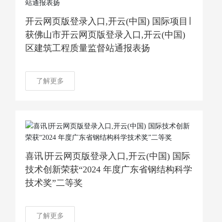
开云网页版登录入口,开云(中国) 国际项目∣
获佛山市开云网页版登录入口,开云(中国)
区建筑工程质量监督站通报表扬
了解更多
喜讯∣开云网页版登录入口,开云(中国) 国际
技术创新荣获“2024 年度广东省钢结构科学
技术奖”二等奖
了解更多