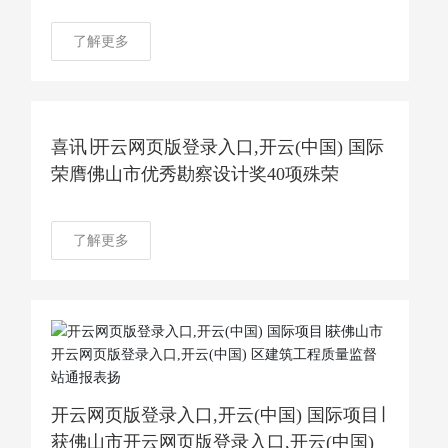
了解更多
喜讯∣开云网页版登录入口,开云(中国) 国际
荣膺佛山市优秀勘察设计奖40项殊荣
了解更多
开云网页版登录入口,开云(中国) 国际项目∣
获佛山市开云网页版登录入口,开云(中国)