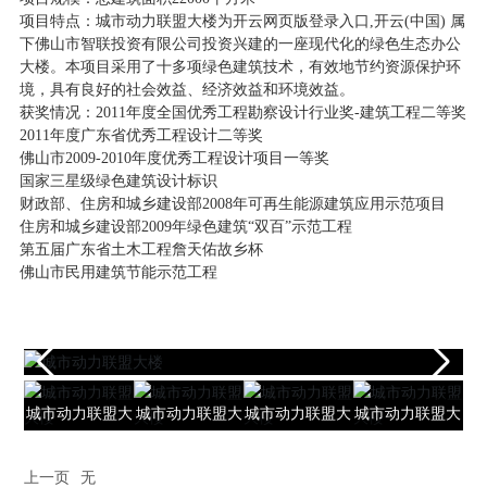
项目特点：城市动力联盟大楼为开云网页版登录入口,开云(中国) 属
下佛山市智联投资有限公司投资兴建的一座现代化的绿色生态办公
大楼。本项目采用了十多项绿色建筑技术，有效地节约资源保护环
境，具有良好的社会效益、经济效益和环境效益。
获奖情况：2011年度全国优秀工程勘察设计行业奖-建筑工程二等奖
2011年度广东省优秀工程设计二等奖
佛山市2009-2010年度优秀工程设计项目一等奖
国家三星级绿色建筑设计标识
财政部、住房和城乡建设部2008年可再生能源建筑应用示范项目
住房和城乡建设部2009年绿色建筑“双百”示范工程
第五届广东省土木工程詹天佑故乡杯
佛山市民用建筑节能示范工程
城市动力联盟大
城市动力联盟大
城市动力联盟大
城市动力联盟大
城
楼
楼
楼
楼
上一页
无