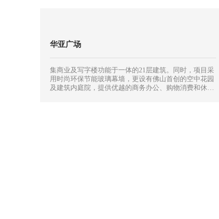
效益和环境效益。
华亚广场
集商业及写字楼功能于一体的21层建筑。同时，项目采
用时尚环保节能玻璃幕墙，更设有佛山首创的空中花园
及建筑内庭院，提供优越的商务办公、购物消费和休闲
娱乐环境.
企业简介
作品展示
企业简介
公共建筑
企业架构
工业建筑