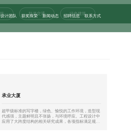
筑
轨道交通
绿色建筑
设计团队
获奖殊荣
新闻动态
招聘信息
联系方式
承业大厦
超甲级标准的写字楼，绿色、愉悦的工作环境，造型现
代感强，主题鲜明且不张扬，与环境呼应。工程设计中
应用了大跨度结构的相关研究成果，各项指标满足规范
要求，结构安全，造型美观，经济适用。