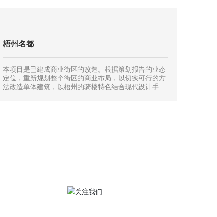
并设计独具地方特色的艺术小品来点缀美化整个空间，
传达出空间的品质感和亲和力。
梧州名都
本项目是已建成商业街区的改造。根据策划报告的业态
定位，重新规划整个街区的商业布局，以切实可行的方
法改造单体建筑，以梧州的骑楼特色结合现代设计手
法，打造充满活力的商业休闲街区。
方式
关注我们
式
言