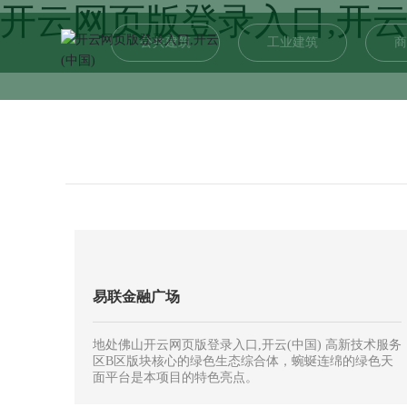
开云网页版登录入口,开云
公共建筑
工业建筑
商
易联金融广场
地处佛山开云网页版登录入口,开云(中国) 高新技术服务
区B区版块核心的绿色生态综合体，蜿蜒连绵的绿色天
面平台是本项目的特色亮点。