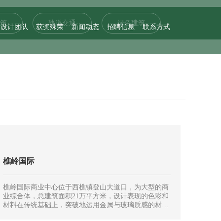
筑
轨道交通
绿色建筑
设计团队
获奖殊荣
新闻动态
招聘信息
联系方式
樵岭国际
樵岭国际商业中心位于西樵镇登山大道口，为大型的商
业综合体，总建筑面积21万平方米，设计表现的色彩和
材料在传统基础上，突破地运用金属与玻璃质感的材
料，使其流光溢彩，充分展现出时代时尚的商业氛围，