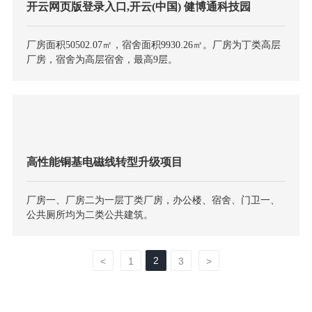
开云网页版登录入口,开云(中国) 健博通科技园
厂房面积50502.07㎡，宿舍面积9930.26㎡。厂房为丁类高层
厂房，宿舍为高层宿舍，最高9层。
高性能铜基电磁线转型升级项目
厂房一、厂房二为一层丁类厂房，办公楼、宿舍、门卫一、
公共厕所均为二类公共建筑。
2
<
1
3
>