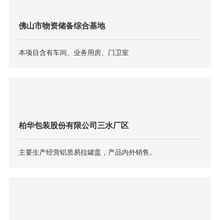
佛山市物资储备综合基地
本项目含有车间、业务用房、门卫室
柏华包装股份有限公司三水厂区
主要生产经营铝质易拉罐盖，产品内外销售。