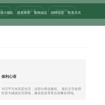
筑
轨道交通
绿色建筑
设计团队
获奖殊荣
新闻动态
招聘信息
联系方式
保利心语
30万平方米高层住宅，含部分商业建筑。 项目主导使用
性质为城镇住宅用地，兼容批发零售住宿餐饮用地。