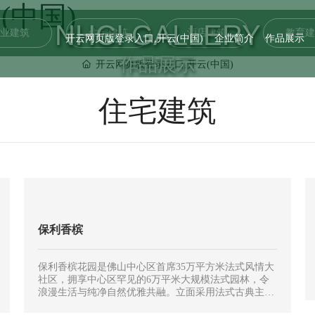
(中国)
NHCI GALLERY
业建筑
住宅建筑
酒店建筑
教育建
开云网页版登录入口,开云(中国)
企业简介
作品展示
作品展示
开云网页版登录入口,开云(中国)
住宅建筑
保利香槟
保利香槟花园是佛山中心区首席35万平方米法式风情大
社区，拥享中心区罕见的6万平米大规模法式园林，令
浪漫生活与纯净自然优雅共融。立面采用法式古典主义
建筑形式和风格特征，外观造型严谨独特，普遍应用古