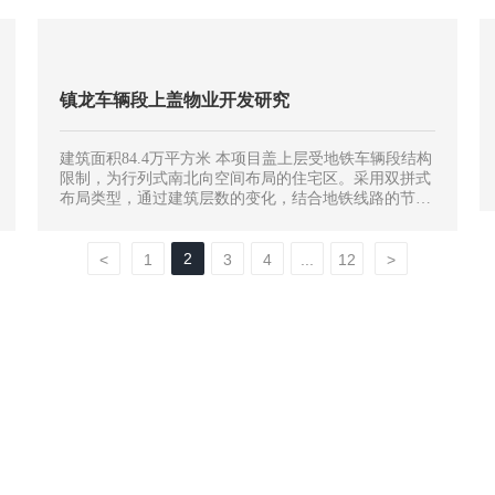
典柱式，内部装饰丰富多彩，立面颜色稳重大气。建筑
外墙采用先进贴砖工艺，廊柱、雕花、线条等细节处理
精细考究，于自然中透露华贵。 建筑布局及景观的处理
以尊重自然、追求真实的艺术形式为宗旨。总体布局采
用点式与单元式建筑相结合，满足人们的各种不同的需
镇龙车辆段上盖物业开发研究
求；南北向平行或间隔穿插布置，既符合当地的气候特
点，又保证各栋住宅拥有良好的景观视野，空间构成灵
活丰富而又不失整体性。
建筑面积84.4万平方米 本项目盖上层受地铁车辆段结构
限制，为行列式南北向空间布局的住宅区。采用双拼式
布局类型，通过建筑层数的变化，结合地铁线路的节奏
制造高低起伏的韵律感。规划形态采用了曲水流觞和三
重院落的布置形式。立面风格特色揉合欧洲建筑三段式
的手法与新亚洲建筑风格
2
<
1
3
4
...
12
>
新闻动态
联系
开云网页版登录入口,开云(中国)
联系方
行业新闻
在线留