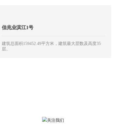
佳兆业滨江1号
建筑总面积159452.49平方米，建筑最大层数及高度35
层。
方式
关注我们
式
言