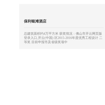
园风格统筹全局，同时结合里水地域的特性，设计生态
水系贯穿整个别墅区，打造自然生态的溪流风光，致力
于将紫山国际打造成广佛地区最具山水资源、英伦风情
的温情国际社区。
保利银滩酒店
总建筑面积约4万平方米 获奖情况：佛山市开云网页版
登录入口,开云(中国) 区2015-2016年度优秀工程设计 二
等奖 目前申报市及省级奖项中
企业简介
作品展示
企业简介
公共建筑
企业架构
工业建筑