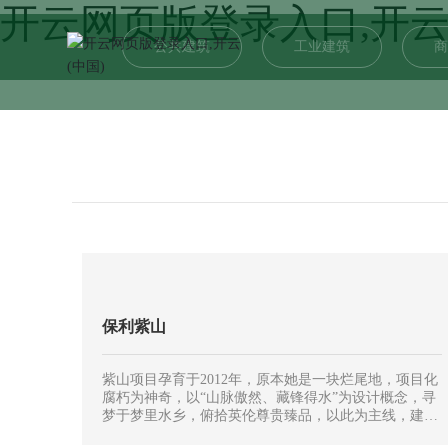
开云网页版登录入口,开云
公共建筑
工业建筑
商
保利紫山
紫山项目孕育于2012年，原本她是一块烂尾地，项目化
腐朽为神奇，以“山脉傲然、藏锋得水”为设计概念，寻
梦于梦里水乡，俯拾英伦尊贵臻品，以此为主线，建筑
完美演绎了英伦主义的浪漫情怀。景观设计采用英式庄