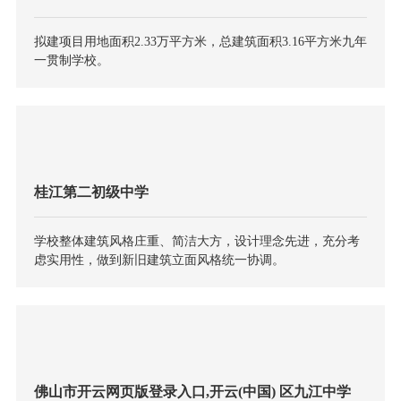
拟建项目用地面积2.33万平方米，总建筑面积3.16平方米九年
一贯制学校。
桂江第二初级中学
学校整体建筑风格庄重、简洁大方，设计理念先进，充分考
虑实用性，做到新旧建筑立面风格统一协调。
佛山市开云网页版登录入口,开云(中国) 区九江中学