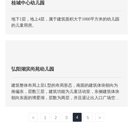
桂城中心幼儿园
地下1层，地上4层，属于建筑面积大于1000平方米的幼儿园
的儿童用房。
弘阳湖滨尚苑幼儿园
建筑整体布局上呈L型的布局形态，南面的建筑体块朝向为
南偏东，层数三层，建筑功能为儿童活动室，东侧建筑体块
朝向东面的博爱湖，层数为两层，并且退让出入口广场空
间，并作为儿童的公共活动场地，使儿童在活动游玩的过程
中有融入大自然的感觉。
4
<
1
2
3
5
>